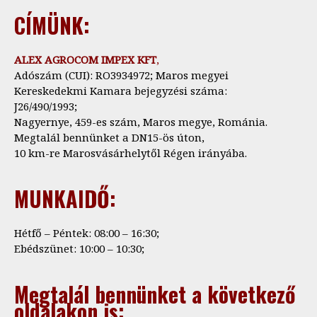
CÍMÜNK:
ALEX AGROCOM IMPEX KFT
,
Adószám (CUI): RO3934972; Maros megyei
Kereskedekmi Kamara bejegyzési száma:
J26/490/1993;
Nagyernye, 459-es szám, Maros megye, Románia.
Megtalál bennünket a DN15-ös úton,
10 km-re Marosvásárhelytől Régen irányába.
MUNKAIDŐ:
Hétfő – Péntek: 08:00 – 16:30;
Ebédszünet: 10:00 – 10:30;
Megtalál bennünket a következő
oldalakon is: