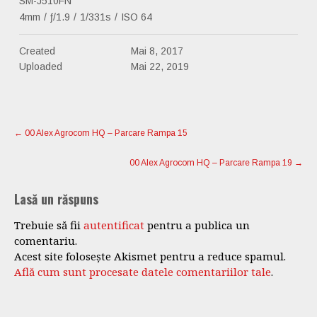
SM-J510FN
4mm
/
ƒ/1.9
/
1/331s
/
ISO 64
Created
Mai 8, 2017
Uploaded
Mai 22, 2019
Post
navigation
←
00 Alex Agrocom HQ – Parcare Rampa 15
00 Alex Agrocom HQ – Parcare Rampa 19
→
Lasă un răspuns
Trebuie să fii
autentificat
pentru a publica un
comentariu.
Acest site folosește Akismet pentru a reduce spamul.
Află cum sunt procesate datele comentariilor tale
.