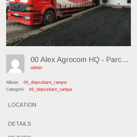
00 Alex Agrocom HQ - Parcare Rampa 18
admin
Album:
06_depozitare_rampa
Categorii:
06_depozitare_rampa
LOCATION
DETAILS