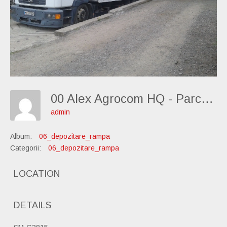
00 Alex Agrocom HQ - Parcare Rampa 08
admin
Album:
06_depozitare_rampa
Categorii:
06_depozitare_rampa
LOCATION
DETAILS