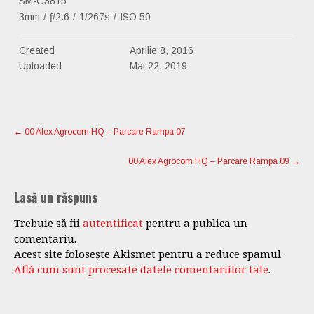
SM-G3815
3mm
/
ƒ/2.6
/
1/267s
/
ISO 50
Created
Aprilie 8, 2016
Uploaded
Mai 22, 2019
Post
navigation
←
00 Alex Agrocom HQ – Parcare Rampa 07
00 Alex Agrocom HQ – Parcare Rampa 09
→
Lasă un răspuns
Trebuie să fii
autentificat
pentru a publica un
comentariu.
Acest site folosește Akismet pentru a reduce spamul.
Află cum sunt procesate datele comentariilor tale
.