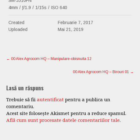
SM-J510FN
4mm
/
ƒ/1.9
/
1/15s
/
ISO 640
Created
Februarie 7, 2017
Uploaded
Mai 21, 2019
Post
navigation
←
00 Alex Agrocom HQ – Manipulare-obisnuita 12
00 Alex Agrocom HQ – Birouri 01
→
Lasă un răspuns
Trebuie să fii
autentificat
pentru a publica un
comentariu.
Acest site folosește Akismet pentru a reduce spamul.
Află cum sunt procesate datele comentariilor tale
.