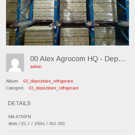
00 Alex Agrocom HQ - Depozitare-Refrigerare 42
admin
Album:
03_depozitare_refrigerare
Categorii:
03_depozitare_refrigerare
DETAILS
SM-A750FN
4mm
/
ƒ/1.7
/
1/50s
/
ISO 200