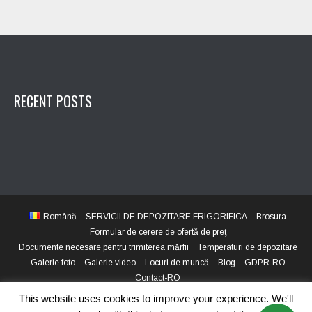
RECENT POSTS
Română
SERVICII DE DEPOZITARE FRIGORIFICA
Brosura
Formular de cerere de ofertă de preţ
Documente necesare pentru trimiterea mărfii
Temperaturi de depozitare
Galerie foto
Galerie video
Locuri de muncă
Blog
GDPR-RO
Contact-RO
This website uses cookies to improve your experience. We'll
© 2020. All Rights Reserved. SC ALEX AGROCOM IMPEX