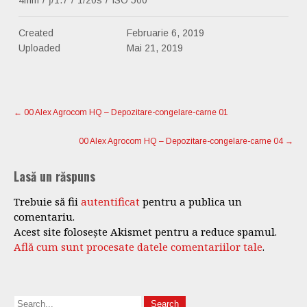
4mm
/
ƒ/1.7
/
1/20s
/
ISO 500
Created
Februarie 6, 2019
Uploaded
Mai 21, 2019
Post
navigation
←
00 Alex Agrocom HQ – Depozitare-congelare-carne 01
00 Alex Agrocom HQ – Depozitare-congelare-carne 04
→
Lasă un răspuns
Trebuie să fii
autentificat
pentru a publica un
comentariu.
Acest site folosește Akismet pentru a reduce spamul.
Află cum sunt procesate datele comentariilor tale
.